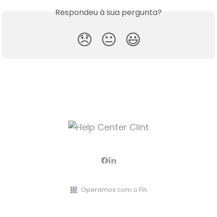
Respondeu à sua pergunta?
😞
😐
😃
Operamos com o Fin