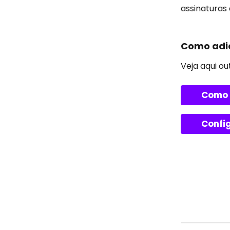
assinaturas 
Como adic
Veja aqui ou
Como 
Confi