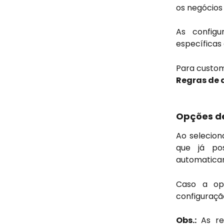
os negócios
As configu
específicas
Para custom
Regras de 
Opções d
Ao selecio
que já po
automaticam
Caso a o
configuraçã
Obs.:
As re