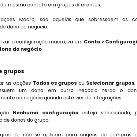
 do mesmo contato em grupos diferentes.
rações Macro, são aquelas que sobressaem as co
 de dono do negócio.
izar a configuração macro, vá em
Conta > Configuraçõ
dono do negócio
e grupos
nar as opções
Todos os grupos
ou
Selecionar grupos
,
ssuem um dono em outro negócio terão o dono
ente ao negócio quando este vier de integrações.
pção
Nenhuma configuração
esteja selecionada, 
o de donos do grupo.
gras de não se aplicam para origens de compras 