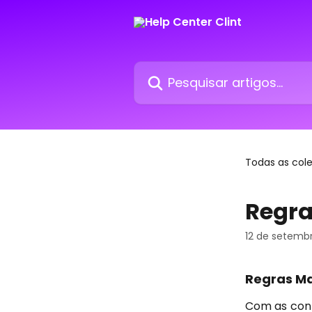
Passar para o conteúdo principal
Pesquisar artigos...
Todas as col
Regra
12 de setemb
Regras M
Com as con