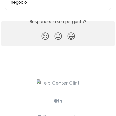
negócio
Respondeu à sua pergunta?
😞
😐
😃