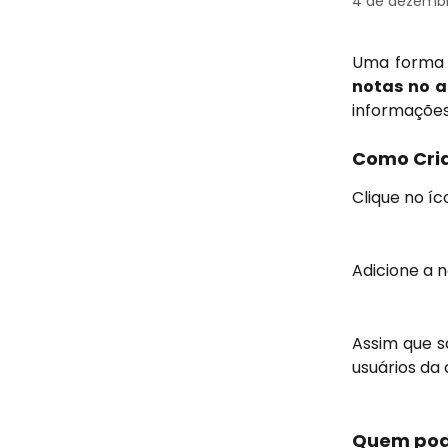
4 de dezemb
Uma forma d
notas no 
informações
Como Cri
Clique no í
Adicione a n
Assim que sa
usuários da
Quem pod