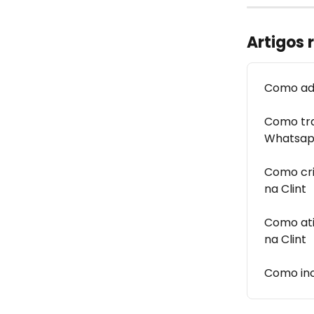
Artigos 
Como adi
Como tra
Whatsa
Como cri
na Clint
Como ati
na Clint
Como inc