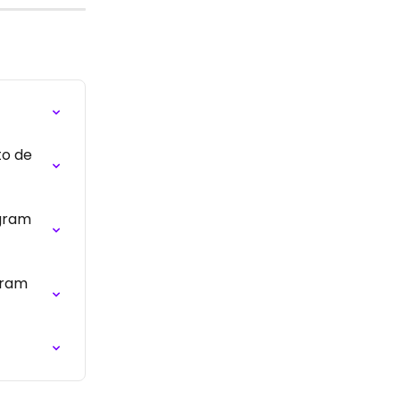
o de 
gram 
gram 