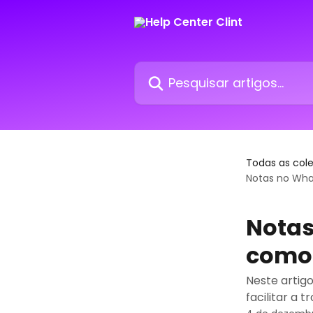
Passar para o conteúdo principal
Pesquisar artigos...
Todas as col
Notas no Wha
Notas
como 
Neste artig
facilitar a 