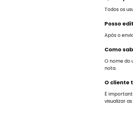
Todos os us
Posso edi
Após o envio
Como sabe
O nome do u
nota.
O cliente
É important
visualizar a