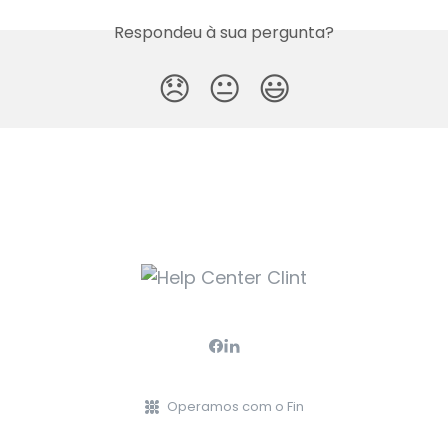
Respondeu à sua pergunta?
😞
😐
😃
Operamos com o Fin