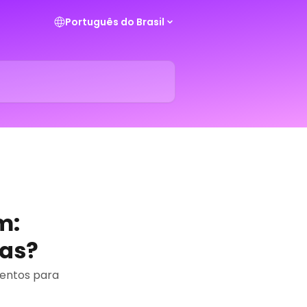
Português do Brasil
m:
sas?
mentos para