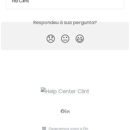
na Clint
Respondeu à sua pergunta?
😞
😐
😃
Operamos com o Fin