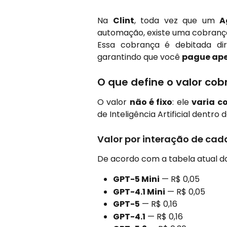
Na
Clint
, toda vez que um
A
automação, existe uma cobrança
Essa cobrança é debitada d
garantindo que você
pague ape
O que define o valor cob
O valor
não é fixo
: ele
varia c
de Inteligência Artificial dentro
Valor por interação de ca
De acordo com a tabela atual da 
GPT-5 Mini
 — R$ 0,05
GPT-4.1 Mini
 — R$ 0,05
GPT-5
 — R$ 0,16
GPT-4.1
 — R$ 0,16