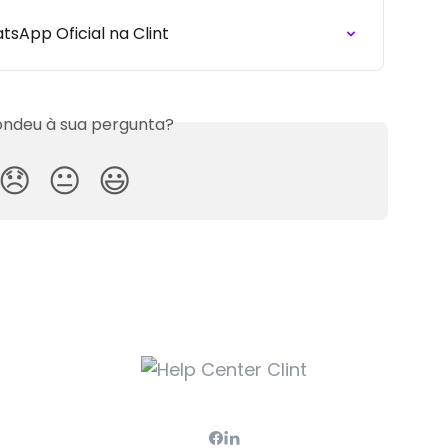
sApp Oficial na Clint
ndeu à sua pergunta?
😞
😐
😃