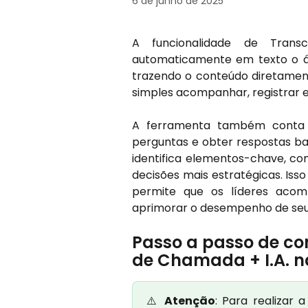
6 de junho de 2025
A funcionalidade de Trans
automaticamente em texto o áu
trazendo o conteúdo diretament
simples acompanhar, registrar e
A ferramenta também conta co
perguntas e obter respostas ba
identifica elementos-chave, co
decisões mais estratégicas. Isso
permite que os líderes aco
aprimorar o desempenho de seu
Passo a passo de co
de Chamada + I.A. na
⚠️
Atenção
: Para realizar 